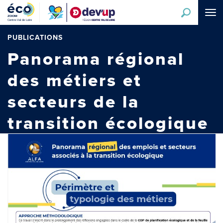
Aller
Tog
au
navi
contenu
principal
PUBLICATIONS
Panorama régional
des métiers et
secteurs de la
transition écologique