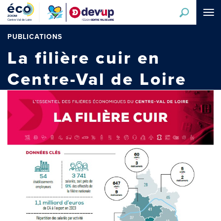
Aller
Tog
au
navi
contenu
principal
PUBLICATIONS
La filière cuir en
Centre-Val de Loire