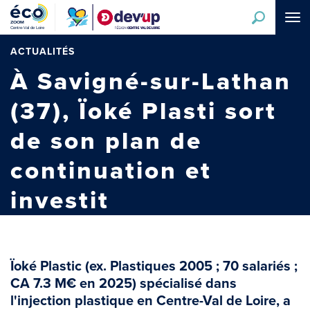
Aller
Tog
au
navi
contenu
principal
ACTUALITÉS
À Savigné-sur-Lathan
(37), Ïoké Plasti sort
de son plan de
continuation et
investit
Ïoké Plastic (ex. Plastiques 2005 ; 70 salariés ;
CA 7.3 M€ en 2025) spécialisé dans
l'injection plastique en Centre-Val de Loire, a