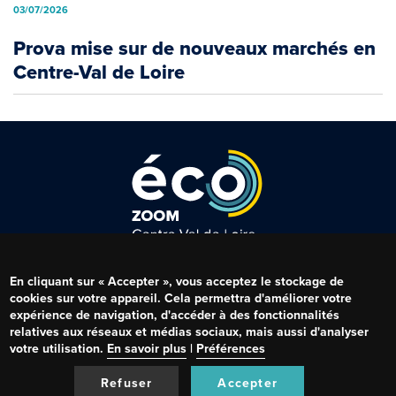
03/07/2026
Prova mise sur de nouveaux marchés en
Centre-Val de Loire
Qui sommes-nous ?
Menu
En cliquant sur « Accepter », vous acceptez le stockage de
Mentions légales
Pied
cookies sur votre appareil. Cela permettra d'améliorer votre
de
expérience de navigation, d'accéder à des fonctionnalités
Conditions RGPD
page
relatives aux réseaux et médias sociaux, mais aussi d'analyser
Gestion des cookies
votre utilisation.
En savoir plus
|
Préférences
Refuser
Accepter