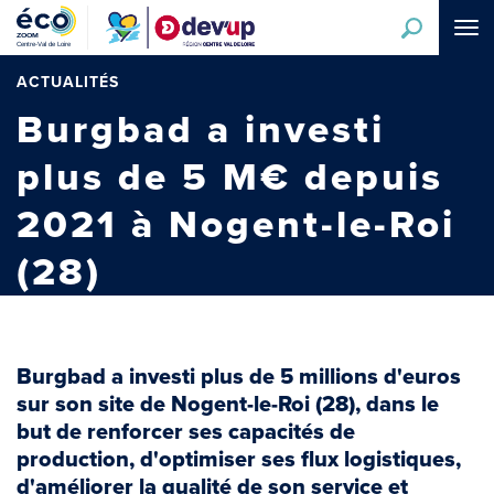
Aller
Tog
au
navi
contenu
principal
ACTUALITÉS
Burgbad a investi
plus de 5 M€ depuis
2021 à Nogent-le-Roi
(28)
Burgbad a investi plus de 5 millions d'euros
sur son site de Nogent-le-Roi (28), dans le
but de renforcer ses capacités de
production, d'optimiser ses flux logistiques,
d'améliorer la qualité de son service et