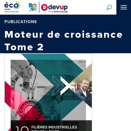
Aller
Tog
au
navi
contenu
principal
PUBLICATIONS
Moteur de croissance
Tome 2