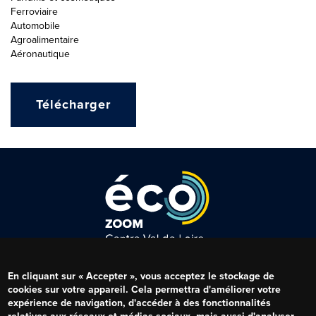
Ferroviaire
Automobile
Agroalimentaire
Aéronautique
Télécharger
Qui sommes-nous ?
Menu
En cliquant sur « Accepter », vous acceptez le stockage de
Mentions légales
Pied
cookies sur votre appareil. Cela permettra d'améliorer votre
de
expérience de navigation, d'accéder à des fonctionnalités
Conditions RGPD
page