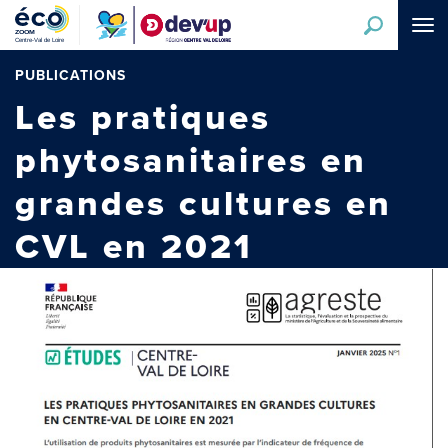
Aller
Tog
au
navi
contenu
principal
PUBLICATIONS
Les pratiques
phytosanitaires en
grandes cultures en
CVL en 2021