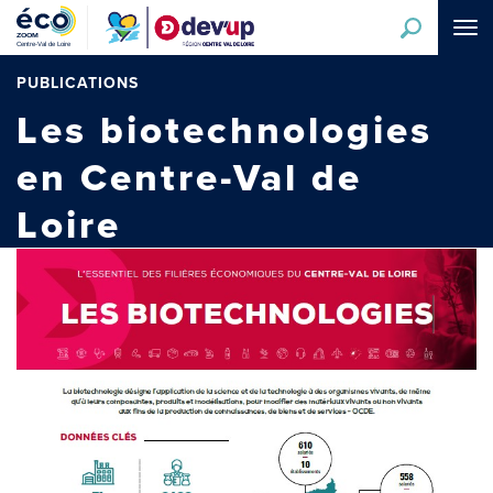
Aller
Tog
au
navi
contenu
principal
PUBLICATIONS
Les biotechnologies
en Centre-Val de
Loire