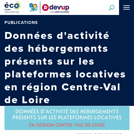
Aller
Tog
au
navi
contenu
principal
PUBLICATIONS
Données d'activité
des hébergements
présents sur les
plateformes locatives
en région Centre-Val
de Loire