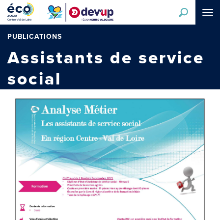
Aller
Tog
au
navi
contenu
principal
PUBLICATIONS
Assistants de service
social