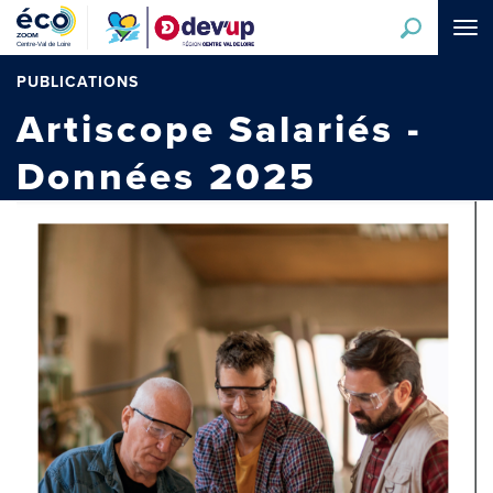
Aller
Tog
au
navi
contenu
principal
PUBLICATIONS
Artiscope Salariés -
Données 2025