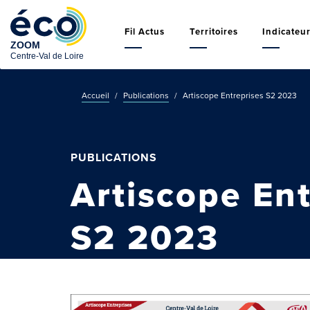
Aller
Navigation
au
principale
Fil Actus
Territoires
Indicateu
contenu
principal
Accueil
Publications
Artiscope Entreprises S2 2023
PUBLICATIONS
Artiscope Ent
S2 2023