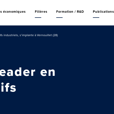
rs économiques
Filières
Formation / R&D
Publication
 industriels, s’implante à Vernouillet (28)
leader en
ifs