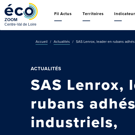
Aller
Navigation
au
principale
Fil Actus
Territoires
Indicateu
contenu
principal
Accueil
Actualités
SAS Lenrox, leader en rubans adhésifs
ACTUALITÉS
SAS Lenrox, 
rubans adhés
industriels,