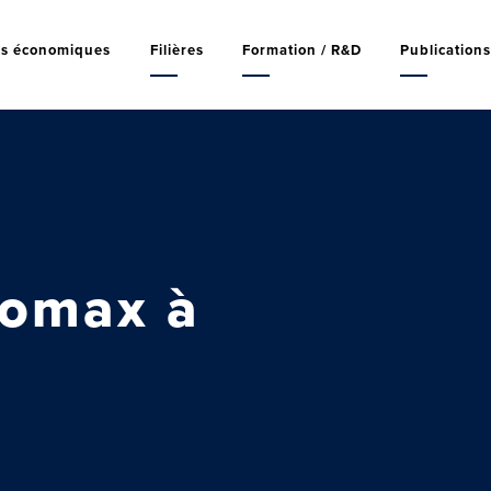
rs économiques
Filières
Formation / R&D
Publication
romax à