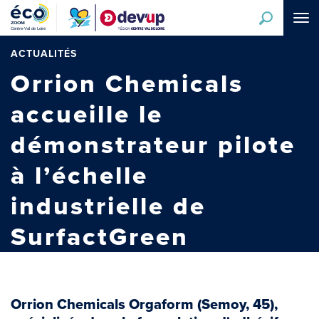
Aller
Tog
au
navi
contenu
principal
ACTUALITÉS
Orrion Chemicals
accueille le
démonstrateur pilote
à l’échelle
industrielle de
SurfactGreen
Orrion Chemicals Orgaform (Semoy, 45),