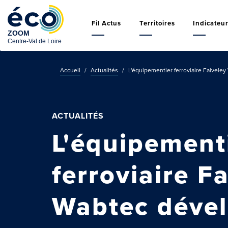
Aller
Navigation
au
principale
Fil Actus
Territoires
Indicateu
contenu
principal
Accueil
Actualités
L'équipementier ferroviaire Faiveley
ACTUALITÉS
L'équipement
ferroviaire F
Wabtec déve