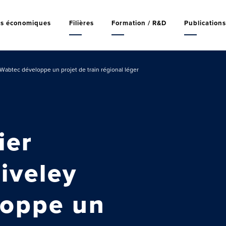
rs économiques
Filières
Formation / R&D
Publication
 Wabtec développe un projet de train régional léger
ier
aiveley
loppe un