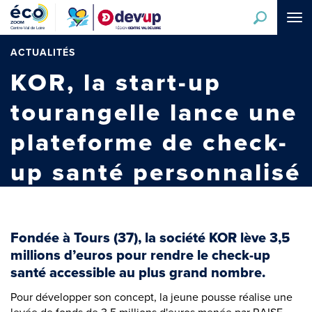
Aller
Tog
au
navi
contenu
principal
ACTUALITÉS
KOR, la start-up
tourangelle lance une
plateforme de check-
up santé personnalisé
Fondée à Tours (37), la société KOR lève 3,5
millions d’euros pour rendre le check-up
santé accessible au plus grand nombre.
Pour développer son concept, la jeune pousse réalise une