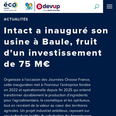
Aller
Tog
au
navi
contenu
principal
ACTUALITÉS
Intact a inauguré son
usine à Baule, fruit
d'un investissement
de 75 M€
Organisée à l’occasion des Journées Choose France,
cette inauguration met à l’honneur l'entreprise fondée
en 2022 et opérationnelle depuis fin 2025 qui entend
transformer durablement la production d’ingrédients
pour l’agroalimentaire, la cosmétique et les spiritueux,
tout en recréant de la valeur au cœur des territoires
agricoles. Un projet industriel ambitieux, reposant sur
𝐮𝐧𝐞 𝐭𝐞𝐜𝐡𝐧𝐨𝐥𝐨𝐠𝐢𝐞 𝐢𝐧𝐞́𝐝𝐢𝐭𝐞 𝐝𝐞 𝐯𝐚𝐥𝐨𝐫𝐢𝐬𝐚𝐭𝐢𝐨𝐧 𝐝𝐞𝐬 𝐥𝐞́𝐠𝐮𝐦𝐢𝐧𝐞𝐮𝐬𝐞𝐬