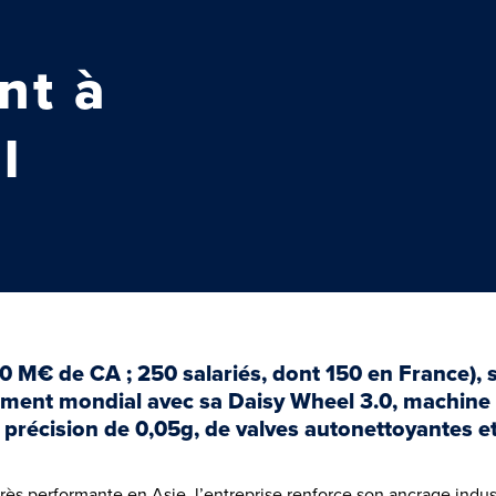
nt à
l
 40 M€ de CA ; 250 salariés, dont 150 en France), 
ment mondial avec sa Daisy Wheel 3.0, machine 
précision de 0,05g, de valves autonettoyantes e
rès performante en Asie, l’entreprise renforce son ancrage indust