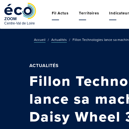
Aller
Navigation
au
principale
Fil Actus
Territoires
Indicateu
contenu
principal
Accueil
Actualités
Fillon Technologies lance sa machin
ACTUALITÉS
Fillon Techno
lance sa mac
Daisy Wheel 